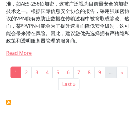
准，如AES-256位加密，这被广泛视为目前最安全的加密
技术之一。根据国际信息安全协会的报告，采用强加密协
议的VPN能有效防止数据在传输过程中被窃取或篡改。然
而，某些VPN可能会为了提升速度而降低安全级别，这可
能会带来潜在风险。因此，建议您优先选择拥有严格隐私
政策和透明服务器管理的服务商。
Read More
Pagination
Current page
Page
Page
Page
Page
Page
Page
Page
Page
Next p
1
2
3
4
5
6
7
8
9
…
››
Last page
Last »