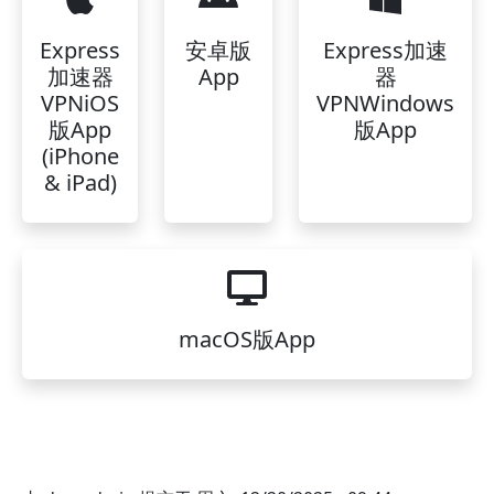
Express
安卓版
Express加速
加速器
App
器
VPNiOS
VPNWindows
版App
版App
(iPhone
& iPad)
macOS版App