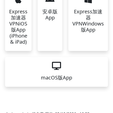
Express
安卓版
Express加速
加速器
App
器
VPNiOS
VPNWindows
版App
版App
(iPhone
& iPad)
macOS版App